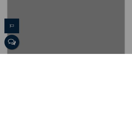
Pâmella Guerreiro
CRECI
079357
+55 (22) 99807-9132
pamella@imobiliariapraiana.com.br
Unidade Centro