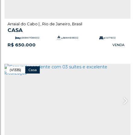
Arraial do Cabo
,
Rio de Janeiro
,
Brasil
CASA
3
DORMITÓRIO(S)
4
BANHEIRO(S)
3
SUÍTE(S)
R$
650.000
.00
.00
360
m²
TOTAL:
6
VAGA(S)
74
m²
ÚTIL:
(V1335)
Casa