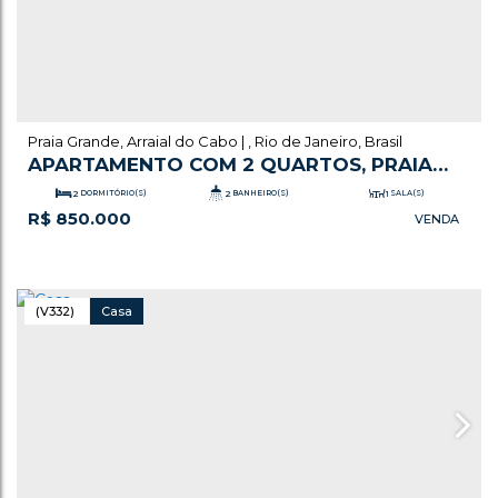
Praia Grande
,
Arraial do Cabo
,
Rio de Janeiro
,
Brasil
APARTAMENTO COM 2 QUARTOS, PRAIA
GRANDE - ARRAIAL DO CABO
2
DORMITÓRIO(S)
2
BANHEIRO(S)
1
SALA(S)
R$
850.000
.00
1
SUÍTE(S)
127
m²
TOTAL:
1
VAGA(S)
.00
103
m²
ÚTIL:
(V332)
Casa