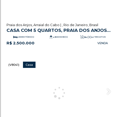
Praia dos Anjos
,
Arraial do Cabo
,
Rio de Janeiro
,
Brasil
CASA COM 5 QUARTOS, PRAIA DOS ANJOS -
ARRAIAL DO CABO
.00
5
DORMITÓRIO(S)
4
BANHEIRO(S)
354
m²
PRIVATIVO:
R$
2.500.000
.00
1
SALA(S)
2
SUÍTE(S)
568
m²
TOTAL:
.00
3
VAGA(S)
354
m²
ÚTIL:
(V8041)
Casa