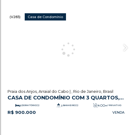
(V283)
Casa de Condomínio
Praia dos Anjos
,
Arraial do Cabo
,
Rio de Janeiro
,
Brasil
CASA DE CONDOMÍNIO COM 3 QUARTOS,
PRAIA DOS ANJOS - ARRAIAL DO CABO
.00
3
DORMITÓRIO(S)
2
BANHEIRO(S)
111
m²
PRIVATIVO:
R$
900.000
.00
2
SALA(S)
1
SUÍTE(S)
111
m²
TOTAL:
1
VAGA(S)