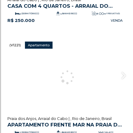
CASA COM 4 QUARTOS - ARRAIAL DO
CABO
.00
4
DORMITÓRIO(S)
4
BANHEIRO(S)
37
m²
PRIVATIVO:
R$
250.000
.00
1
SALA(S)
1
SUÍTE(S)
110
m²
TOTAL:
.00
37
m²
ÚTIL:
(V1221)
Apartamento
Praia dos Anjos
,
Arraial do Cabo
,
Rio de Janeiro
,
Brasil
APARTAMENTO FRENTE MAR NA PRAIA DOS
ANJOS
2
DORMITÓRIO(S)
1
BANHEIRO(S)
1
SALA(S)