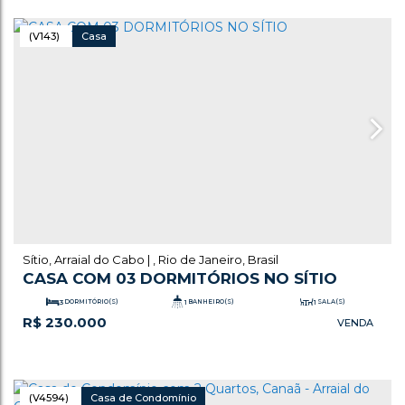
(V143)
Casa
Sítio
,
Arraial do Cabo
,
Rio de Janeiro
,
Brasil
CASA COM 03 DORMITÓRIOS NO SÍTIO
3
DORMITÓRIO(S)
1
BANHEIRO(S)
1
SALA(S)
R$
230.000
.00
.00
85
m²
TOTAL:
40
m²
ÚTIL:
(V4594)
Casa de Condomínio