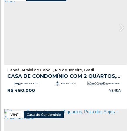
Canaã
,
Arraial do Cabo
,
Rio de Janeiro
,
Brasil
CASA DE CONDOMÍNIO COM 2 QUARTOS,
CANAÃ - ARRAIAL DO CABO
.00
.51
2
DORMITÓRIO(S)
1
BANHEIRO(S)
59
~ 59
m²
PRIVATIVO:
R$
480.000
.76
1
SALA(S)
1
VAGA(S)
87
m²
ÚTIL:
(V941)
Casa de Condomínio