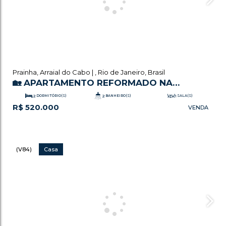
Prainha
,
Arraial do Cabo
,
Rio de Janeiro
,
Brasil
🏡 APARTAMENTO REFORMADO NA
PRAINHA – PRIMEIRA QUADRA DA PRAIA! 🌊
2
DORMITÓRIO(S)
2
BANHEIRO(S)
1
SALA(S)
R$
520.000
.81
1
VAGA(S)
84
m²
ÚTIL:
(V84)
Casa