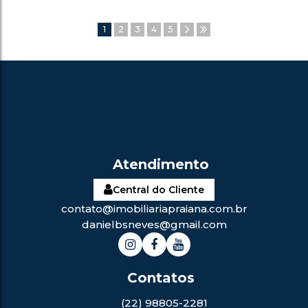
1
2
3
4
5
Central do Cliente
contato@imobiliariapraiana.com.br
danielbsneves@gmail.com
(22) 98805-2281