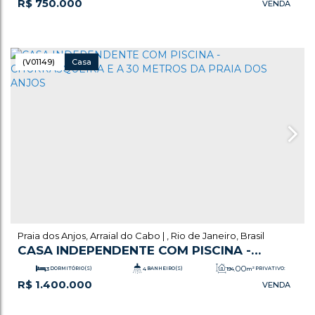
R$
750.000
.00
.00
1
SALA(S)
290
m²
TOTAL:
290
m²
ÚTIL:
.00
.25
.25
40
m
COMPRIMENTO:
7
m
FUNDOS:
7
m
FRENTE:
(V01149)
Casa
Praia dos Anjos
,
Arraial do Cabo
,
Rio de Janeiro
,
Brasil
CASA INDEPENDENTE COM PISCINA -
CHURRASQUEIRA E A 30 METROS DA PRAIA
.00
3
DORMITÓRIO(S)
4
BANHEIRO(S)
194
m²
PRIVATIVO:
R$
1.400.000
DOS ANJOS
.00
1
SALA(S)
1
SUÍTE(S)
194
m²
TOTAL:
.00
.00
6
VAGA(S)
194
m²
ÚTIL:
466
m²
TERRENO: