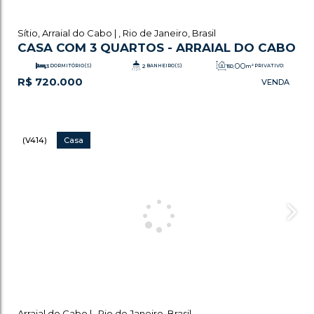
Sítio
,
Arraial do Cabo
,
Rio de Janeiro
,
Brasil
CASA COM 3 QUARTOS - ARRAIAL DO CABO
.00
3
DORMITÓRIO(S)
2
BANHEIRO(S)
150
m²
PRIVATIVO:
R$
720.000
.00
2
SALA(S)
1
VAGA(S)
80
m²
ÚTIL:
(V414)
Casa
Arraial do Cabo
,
Rio de Janeiro
,
Brasil