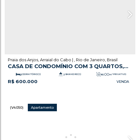
Praia dos Anjos
,
Arraial do Cabo
,
Rio de Janeiro
,
Brasil
CASA DE CONDOMÍNIO COM 3 QUARTOS,
PRAIA DOS ANJOS - ARRAIAL DO CABO
.00
3
DORMITÓRIO(S)
2
BANHEIRO(S)
80
m²
PRIVATIVO:
R$
600.000
.00
1
SALA(S)
1
VAGA(S)
110
m²
ÚTIL:
(V4050)
Apartamento