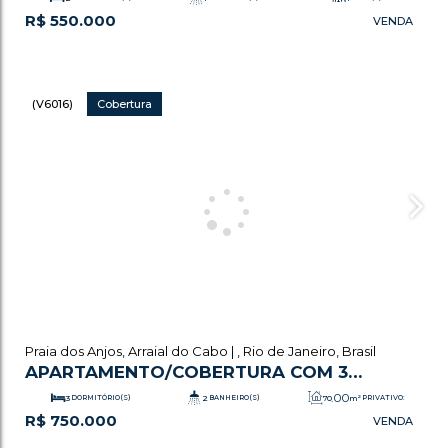
R$
550.000
.00
1
VAGA(S)
68
m²
ÚTIL:
(V6016)
Cobertura
Praia dos Anjos
,
Arraial do Cabo
,
Rio de Janeiro
,
Brasil
APARTAMENTO/COBERTURA COM 3
QUARTOS, PRAIA DOS ANJOS - ARRAIAL DO
.00
3
DORMITÓRIO(S)
2
BANHEIRO(S)
70
m²
PRIVATIVO:
R$
750.000
CABO
1
SALA(S)
1
VAGA(S)