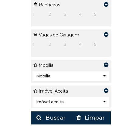
Banheiros
1
2
3
4
5
Vagas de Garagem
1
2
3
4
5
Mobilia
Mobília
Imóvel Aceita
Imóvel aceita
Buscar
Limpar