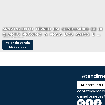
APARTAMENTO TÉRREO EM CONDOMÍNIO DE 01
QUARTO PRÓXIMO A PRAIA DOS ANJOS E DE
COMÉRCIO
Valor de Venda
R$
370.000
Central do C
contato@imobil
danielbsneves