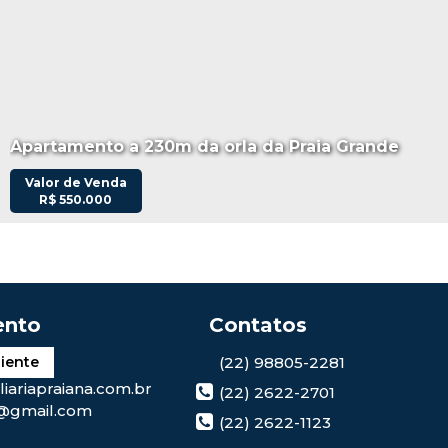
Apartamento a 230m da orla da Praia Grande
Valor de Venda
R$
550.000
(22) 98805-2281
liente
iariapraiana.com.br
(22) 2622-2701
@gmail.com
(22) 2622-1123