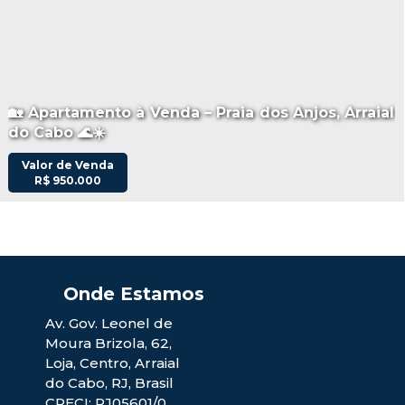
🏡 Apartamento à Venda – Praia dos Anjos, Arraial
do Cabo 🌊☀️
Valor de Venda
R$
950.000
Av. Gov. Leonel de
Moura Brizola
,
62
,
Loja
,
Centro
,
Arraial
do Cabo
,
RJ
,
Brasil
CRECI: RJ05601/0