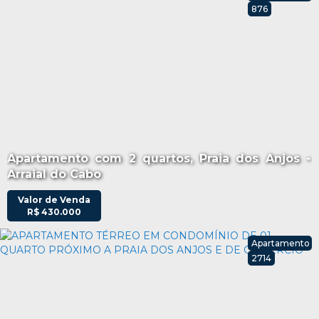
876
Apartamento com 2 quartos, Praia dos Anjos -
Arraial do Cabo
Valor de Venda
R$
430.000
Apartamento
2714