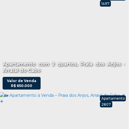
1497
Apartamento com 2 quartos, Praia dos Anjos -
Arraial do Cabo
Valor de Venda
R$
650.000
Apartamento
2807