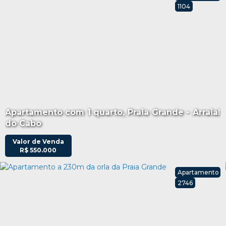
1104
Apartamento com 1 quarto, Praia Grande - Arraial
do Cabo
Valor de Venda
R$
550.000
Apartamento
2746