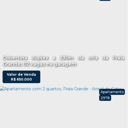
Cobertura duplex a 230m da orla da Praia
Grande; 02 vagas na garagem
Valor de Venda
R$
650.000
Apartamento
2978