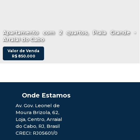
Apartamento com 2 quartos, Praia Grande -
Arraial do Cabo
Valor de Venda
R$
850.000
Av. Gov. Leonel de
Moura Brizola
,
62
,
Loja
,
Centro
,
Arraial
do Cabo
,
RJ
,
Brasil
CRECI: RJ05601/0