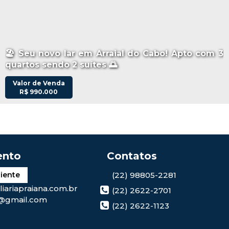
🏖️ Seu novo lar em Arraial do Cabo! Apto com 3
quartos sendo 2 suítes 🌅
Valor de Venda
R$
990.000
(22) 98805-2281
liente
iariapraiana.com.br
(22) 2622-2701
@gmail.com
(22) 2622-1123