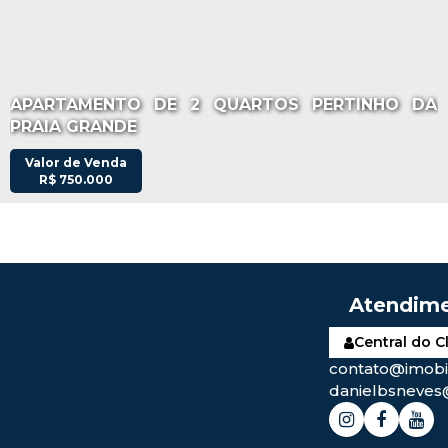
APARTAMENTO DE 2 QUARTOS PERTINHO DA
PRAIA GRANDE
Valor de Venda
R$
750.000
Central do C
contato@imobil
danielbsneves