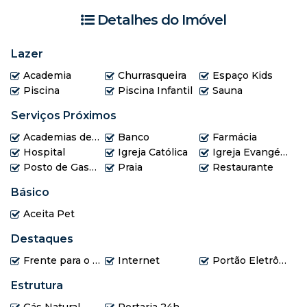
área gourmet.
Detalhes do Imóvel
- Condomínio fica de frente para a Praia Grande, e apenas
230m da Orla.
Lazer
Academia
Churrasqueira
Espaço Kids
Piscina
Piscina Infantil
Sauna
Serviços Próximos
Academias de ginástica
Banco
Farmácia
Hospital
Igreja Católica
Igreja Evangélica
Posto de Gasolina
Praia
Restaurante
Básico
Aceita Pet
Destaques
Frente para o Mar
Internet
Portão Eletrônico
Estrutura
Gás Natural
Portaria 24h