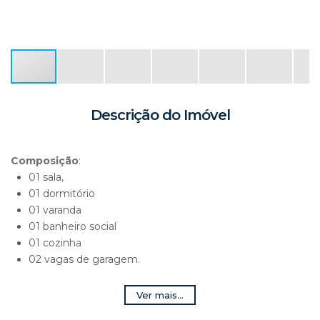
Descrição do Imóvel
Composição
:
01 sala,
01 dormitório
01 varanda
01 banheiro social
01 cozinha
02 vagas de garagem.
Obs
:
Ver mais...
- Condomínio com: piscina - sauna - academia - parquinho e