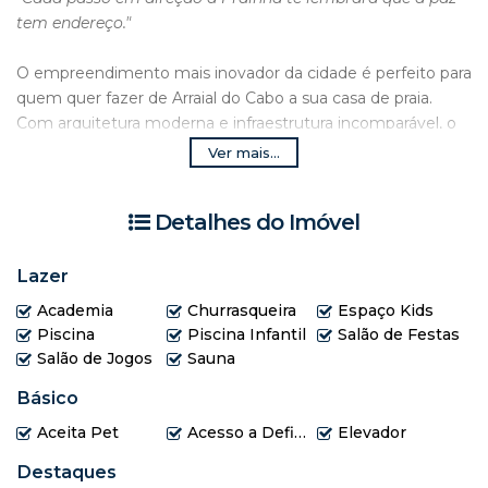
tem endereço."
O empreendimento mais inovador da cidade é perfeito para
quem quer fazer de Arraial do Cabo a sua casa de praia.
Com arquitetura moderna e infraestrutura incomparável, o
Sand Beach Residence tem a estrutura perfeita que seus
Ver mais...
dias de descanso precisam.
O APARTAMENTO:
Detalhes do Imóvel
Área Privativa: 92,94 m²
2 Quartos, sendo 1 Suíte
Varanda ampla com 26,04 m² (perfeita para relaxar e
Lazer
receber amigos)
Academia
Churrasqueira
Espaço Kids
Sala espaçosa para 2 ambientes (20,55 m²)
Piscina
Piscina Infantil
Salão de Festas
Cozinha funcional (9,74 m²)
Salão de Jogos
Sauna
2 Banheiros
Básico
INFRAESTRUTURA E LAZER INCOMPARÁVEL:
Um
verdadeiro clube exclusivo com opções para toda a família:
Aceita Pet
Acesso a Deficientes
Elevador
🏊 Piscina com Raia e Bar da Piscina
Destaques
🥩 Espaço Gourmet e Espaço Grill