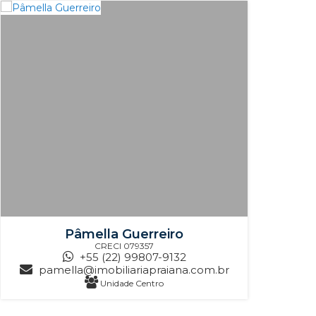
Pâmella Guerreiro
CRECI
079357
+55 (22) 99807-9132
pamella@imobiliariapraiana.com.br
Unidade Centro