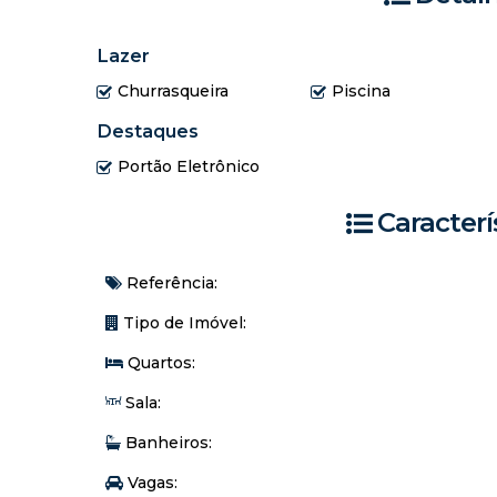
- Ponto de ônibus em frente ao imóvel
Lazer
Churrasqueira
Piscina
Destaques
Portão Eletrônico
Caracterí
Referência:
Tipo de Imóvel:
Quartos:
Sala:
Banheiros:
Vagas: