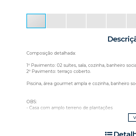
Descriç
Composição detalhada:
1º Pavimento: 02 suítes, sala, cozinha, banheiro soci
2º Pavimento: terraço coberto.
Piscina, área gourmet ampla e cozinha, banheiro so
OBS:
- Casa com amplo terreno de plantações
- Possui piscina
V
- Área gourmet ampla, cozinha e banheiro social
- Com câmeras de vigilância
- Portão eletrônico na garagem
Detal