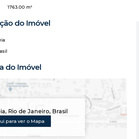
1763.00 m²
ação do Imóvel
eia
asil
 do Imóvel
ia
,
Rio de Janeiro
,
Brasil
ui para ver o
Mapa