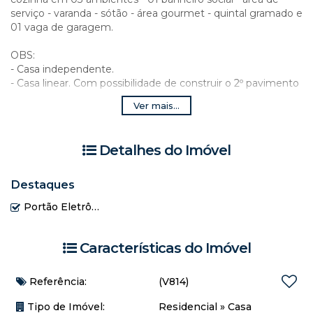
serviço - varanda - sótão - área gourmet - quintal gramado e
01 vaga de garagem.
OBS:
- Casa independente.
- Casa linear. Com possibilidade de construir o 2º pavimento
(já com escada).
Ver mais...
- Área gourmet.
- Sótão.
- Quintal gramado.
Detalhes do Imóvel
- Armário planejados na cozinha da Marca Italinea (ficará no
imóvel)
- Demais mobílias irão ser retiradas
Destaques
- Acabamentos de madeira de alta qualidade
Portão Eletrônico
- Cisterna de 7 mil litros
Características do Imóvel
Referência:
(V814)
Tipo de Imóvel:
Residencial
»
Casa