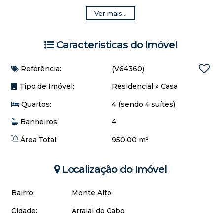
OBS:
Ver mais...
- Caixa d'água de 5 mil litros
- Próximo a praia
- Próximo lagoa
Características do Imóvel
Referência:
(V64360)
Tipo de Imóvel:
Residencial
»
Casa
Quartos:
4 (sendo 4 suítes)
Banheiros:
4
Área Total:
950.00 m²
Localização do Imóvel
Bairro:
Monte Alto
Cidade:
Arraial do Cabo