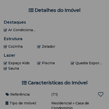
EXTRA: Efetuando reserva acima de 7 dias, terá direito há
uma troca de roupas de cama, banho e uma faxina.
Detalhes do Imóvel
Destaques
Ar Condicionado
Estrutura
Cozinha
Zelador
Lazer
Espaço Kids
Piscina
Quadra Esportiva
Sauna
Características do Imóvel
Referência:
(T1)
Tipo de Imóvel:
Residencial
»
Casa de
Condomínio