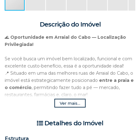
Descrição do Imóvel
🌊
Oportunidade em Arraial do Cabo — Localização
Privilegiada!
Se você busca um imóvel bem localizado, funcional e com
excelente custo-benefício, essa é a oportunidade ideal!
📍 Situado em uma das melhores ruas de Arraial do Cabo, o
imóvel está estrategicamente posicionado
entre a praia e
o comércio
, permitindo fazer tudo a pé — mercado,
restaurantes, farmácias e, claro, o mar!
Ver mais...
🏡
Sobre o imóvel:
Casa em vila tipo condomínio, com apenas 5 unidades,
Detalhes do Imóvel
garantindo mais tranquilidade e privacidade. Conta com
uma pequena taxa de consumo rateada entre os
moradores.
Estrutura