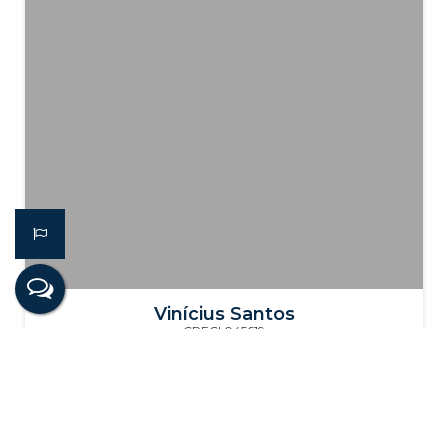
Vinícius Santos
CRECI
045619
+55 (22) 98135-2745
vinicius@imobiliariapraiana.com.br
Unidade Prainha