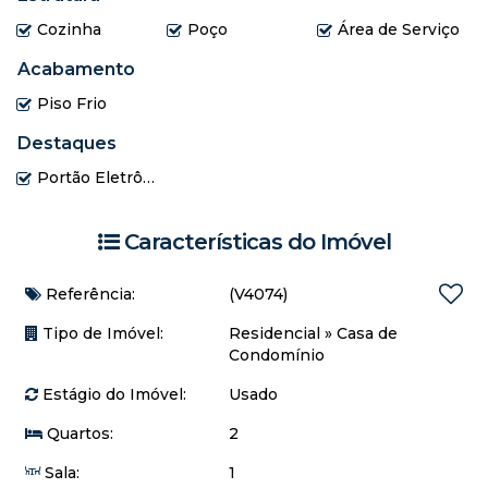
Cozinha
Poço
Área de Serviço
🔹
1º Pavimento:
Sala confortável
Acabamento
Cozinha funcional
Piso Frio
Banheiro social
Destaques
Área de serviço
Amplo varandão coberto — perfeito para reunir a família
Portão Eletrônico
ou relaxar
🔹
2º Pavimento:
Características do Imóvel
2 quartos bem distribuídos
Banheiro social
Varanda
Referência:
(V4074)
Espaço adicional tipo terraço/varanda estendida — ideal
Tipo de Imóvel:
Residencial
»
Casa de
para criar um ambiente de descanso, home office ou
Condomínio
até uma área gourmet
✨
Diferenciais:
Estágio do Imóvel:
Usado
Localização valorizada
Quartos:
2
Excelente para moradia ou investimento em aluguel de
temporada
Sala:
1