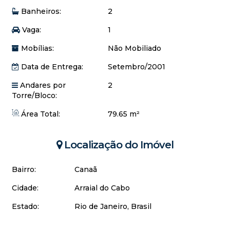
Baixo custo de manutenção
Banheiros:
2
Ambiente familiar e tranquilo
💰 Entre em contato para mais informações e agende sua
Vaga:
1
visita.
Mobílias:
Não Mobiliado
Essa pode ser a oportunidade que você estava esperando
em Arraial do Cabo!
Data de Entrega:
Setembro/2001
Andares por
2
Torre/Bloco:
Área Total:
79.65 m²
Localização do Imóvel
Bairro:
Canaã
Cidade:
Arraial do Cabo
Estado:
Rio de Janeiro, Brasil