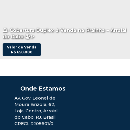
🌅 Cobertura Duplex à Venda na Prainha – Arraial
do Cabo 🏖️✨
Valor de Venda
R$
650.000
Av. Gov. Leonel de
Moura Brizola
,
62
,
Loja
,
Centro
,
Arraial
do Cabo
,
RJ
,
Brasil
CRECI: RJ05601/0