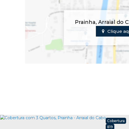
Prainha
,
Arraial do 
Clique aq
Cobertura
819