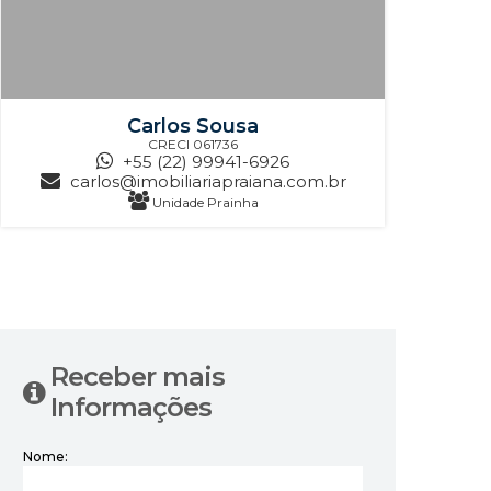
Carlos Sousa
CRECI
061736
+55 (22) 99941-6926
carlos@imobiliariapraiana.com.br
Unidade Prainha
‹
›
Receber mais
Informações
Nome: