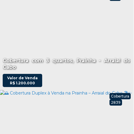
Cobertura com 3 quartos, Prainha - Arraial do
Cabo
Valor de Venda
R$
1.200.000
Cobertura
2839