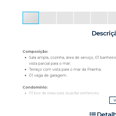
Descriç
Composição:
Sala ampla, cozinha, área de serviço, 01 banheir
vista parcial para o mar;
Terraço com vista para o mar da Prainha;
01 vaga de garagem.
Condomínio:
01 box de praia para guardar pertences.
V
Ótima localização! Edifício fica na orla da Prainha.
Detal