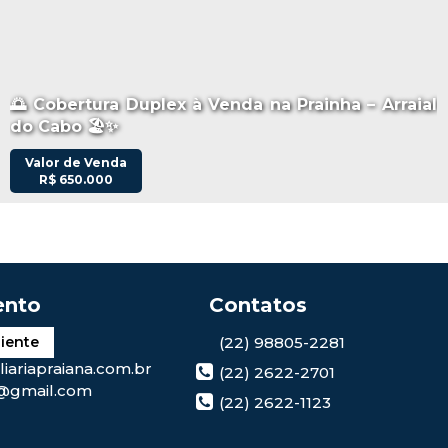
🌅 Cobertura Duplex à Venda na Prainha – Arraial
do Cabo 🏖️✨
Valor de Venda
R$
650.000
(22) 98805-2281
liente
iariapraiana.com.br
(22) 2622-2701
@gmail.com
(22) 2622-1123