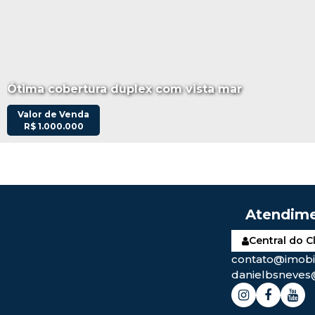
Ótima cobertura duplex com vista mar
Valor de Venda
R$
1.000.000
Central do C
contato@imobil
danielbsneves