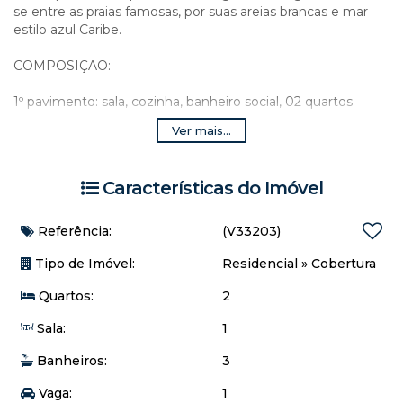
se entre as praias famosas, por suas areias brancas e mar
estilo azul Caribe.
COMPOSIÇAO:
1º pavimento: sala, cozinha, banheiro social, 02 quartos
2º pavimento: saleta, banheiro social, churrasqueira coberta
Ver mais...
com área gourmet e área externa.
OBS:
Características do Imóvel
- Possui 01 vaga de garagem marcada
- Prédio não possui elevador. 2º andar de escada. FDS
- Prédio a 50 metros da praia
Referência:
(V33203)
- Edifício SEM zelador, área de churrasqueira e chuveirão de
praia.
Tipo de Imóvel:
Residencial
»
Cobertura
Quartos:
2
Sala:
1
Banheiros:
3
Vaga:
1