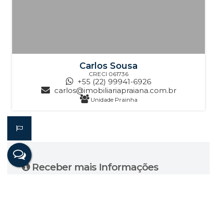
Carlos Sousa
CRECI
061736
+55 (22) 99941-6926
carlos@imobiliariapraiana.com.br
Unidade Prainha
Receber mais Informações
Nome:
Email: