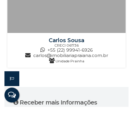
Carlos Sousa
CRECI
061736
+55 (22) 99941-6926
carlos@imobiliariapraiana.com.br
Unidade Prainha
Receber mais Informações
Nome:
Email: