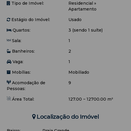
- Bicicletário
Tipo de Imóvel:
Residencial
»
Apartamento
> REGRAS DO CONDOMÍNIO: É de suma responsabilidade
Estágio do Imóvel:
Usado
da Administradora do edifício o uso da SAUNA (reserva
diretamente na portaria do edifício). Assim como, as demais
Quartos:
3 (sendo 1 suíte)
áreas de lazer. Seguir as regras do edifício.
Sala:
1
É PROIBIDO: uso da academia, hidromassagem e salão de
festas.
Banheiros:
2
Vaga:
1
Mobílias:
Mobiliado
Acomodação de
9
Pessoas:
Área Total:
127.00 ~ 12700.00 m²
Localização do Imóvel
Bairro:
Praia Grande