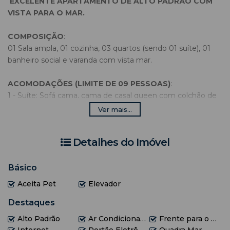
EXCELENTE APARTAMENTO DE ALTO PADRÃO COM
VISTA PARA O MAR.
COMPOSIÇÃO
:
01 Sala ampla, 01 cozinha, 03 quartos (sendo 01 suíte), 01
banheiro social e varanda com vista mar.
ACOMODAÇÕES (LIMITE DE 09 PESSOAS)
:
1 - Suíte: Sofá cama, cama de casal queen com colchão de
massagem, TV 70 Polegadas, ar condicionado e ventilador
Ver mais...
de teto;
2 - Quarto de solteiro: 2 camas de solteiro e 01 cama auxiliar,
Detalhes do Imóvel
TV 50 polegadas, ar condicionado e ventilador de teto;
3 - Quarto de casal: Cama de casal king com colchão de
massagem, TV 70 polegadas, ar condicionado e ventilador
Básico
de teto.
Aceita Pet
Elevador
OBS
: - Aceita pet de pequeno porte.
Destaques
Alto Padrão
Ar Condicionado
Frente para o Mar
> Edifício com: