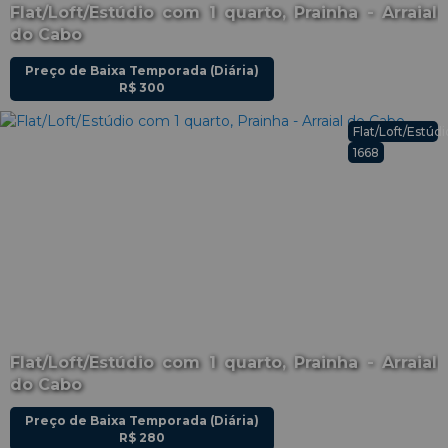
Flat/Loft/Estúdio com 1 quarto, Prainha - Arraial
do Cabo
Preço de Baixa Temporada (Diária)
R$
300
Flat/Loft/Estúdi
1668
Flat/Loft/Estúdio com 1 quarto, Prainha - Arraial
do Cabo
Preço de Baixa Temporada (Diária)
R$
280