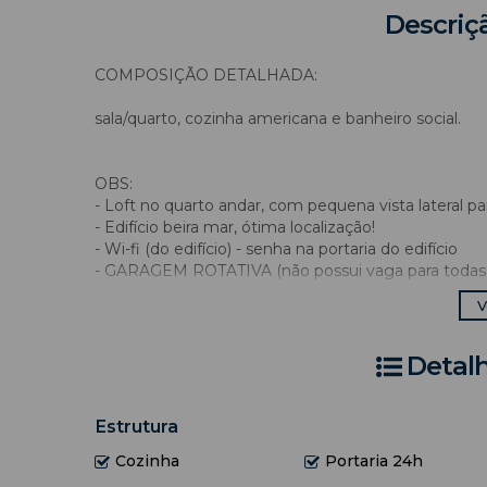
Descriç
COMPOSIÇÃO DETALHADA:
sala/quarto, cozinha americana e banheiro social.
OBS:
- Loft no quarto andar, com pequena vista lateral pa
- Edifício beira mar, ótima localização!
- Wi-fi (do edifício) - senha na portaria do edifício
- GARAGEM ROTATIVA (não possui vaga para todas 
- Edifício com piscina (terça a domingo, de 10h às 1
V
elevador social e portaria 24h.
- É necessário trazer roupa de cama, mesa e banho.
Detal
- Limite de hóspedes: 05 pessoas (incluindo crianças
> Acomodações: 01 cama de casal + 1 sofá cama (mai
Estrutura
Cozinha
Portaria 24h