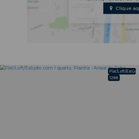
Clique aq
Flat/Loft/Estúdi
1288