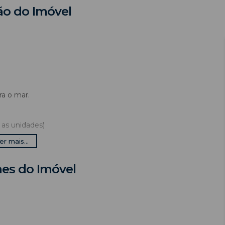
ão do Imóvel
ra o mar.
as unidades)
8h), sauna (terça a domingo), ducha de praia e lava pés,
er mais...
hes do Imóvel
)
s estreito do que a cama) + 1 bicama de solteiro