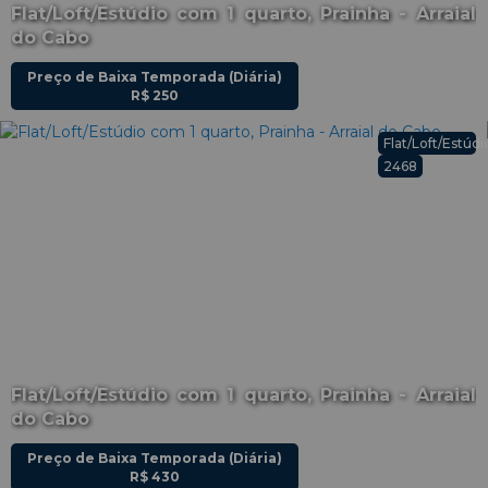
Flat/Loft/Estúdio com 1 quarto, Prainha - Arraial
do Cabo
Preço de Baixa Temporada (Diária)
R$
250
o
Flat/Loft/Estúdi
2468
Flat/Loft/Estúdio com 1 quarto, Prainha - Arraial
do Cabo
Preço de Baixa Temporada (Diária)
R$
430