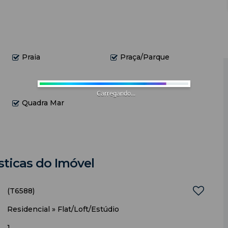
Praia
Praça/Parque
Carregando...
Quadra Mar
sticas do Imóvel
(T6588)
Residencial
»
Flat/Loft/Estúdio
1