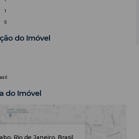
1
5
ação do Imóvel
asil
 do Imóvel
Cabo
,
Rio de Janeiro
,
Brasil