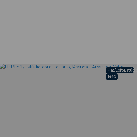
o
Flat/Loft/Estúdi
1460