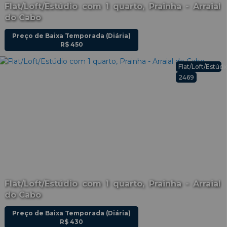
Flat/Loft/Estúdio com 1 quarto, Prainha - Arraial
do Cabo
Preço de Baixa Temporada (Diária)
R$
450
o
Flat/Loft/Estúdi
2469
Flat/Loft/Estúdio com 1 quarto, Prainha - Arraial
do Cabo
Preço de Baixa Temporada (Diária)
R$
430