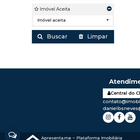
Imóvel Aceita
Imóvel aceita
Buscar
Limpar
Central do C
contato@imobil
danielbsneves
Apresenta.me ~ Plataforma Imobiliária