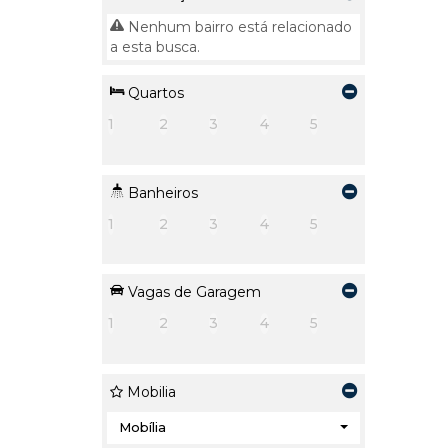
Nenhum bairro está relacionado
a esta busca.
Quartos
1
2
3
4
5
Banheiros
1
2
3
4
5
Vagas de Garagem
1
2
3
4
5
Mobilia
Mobília