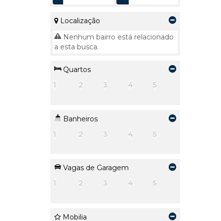
Localização
Nenhum bairro está relacionado
a esta busca.
Quartos
1
2
3
4
5
Banheiros
1
2
3
4
5
Vagas de Garagem
1
2
3
4
5
Mobilia