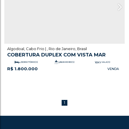
Algodoal
,
Cabo Frio
,
Rio de Janeiro
,
Brasil
COBERTURA DUPLEX COM VISTA MAR
4
DORMITÓRIO(S)
3
BANHEIRO(S)
2
SALA(S)
R$
1.800.000
.88
2
SUÍTE(S)
2
VAGA(S)
252
m²
ÚTIL:
1