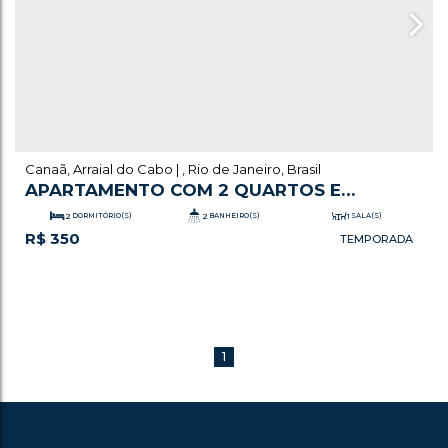
Canaã
,
Arraial do Cabo
,
Rio de Janeiro
,
Brasil
APARTAMENTO COM 2 QUARTOS E
DEPENDÊNCIA COMPLETA
2
DORMITÓRIO(S)
2
BANHEIRO(S)
1
SALA(S)
R$
350
1
VAGA(S)
1