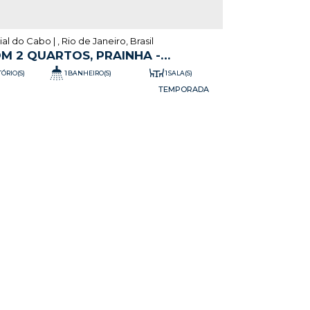
aial do Cabo
,
Rio de Janeiro
,
Brasil
M 2 QUARTOS, PRAINHA -
L DO CABO
1
1
ÓRIO(S)
BANHEIRO(S)
SALA(S)
.00
²
45
m²
TOTAL:
ÚTIL: