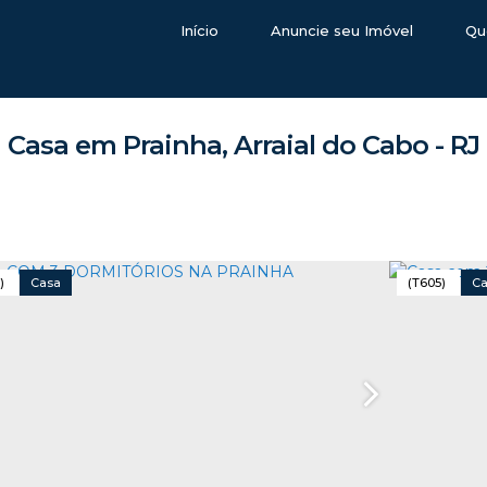
Início
Anuncie seu Imóvel
Qu
Casa em Prainha, Arraial do Cabo - RJ
)
Casa
(T605)
C