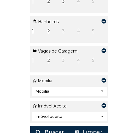
1
2
3
4
5
Banheiros
1
2
3
4
5
Vagas de Garagem
1
2
3
4
5
Mobilia
Mobília
Imóvel Aceita
Imóvel aceita
Buscar
Limpar