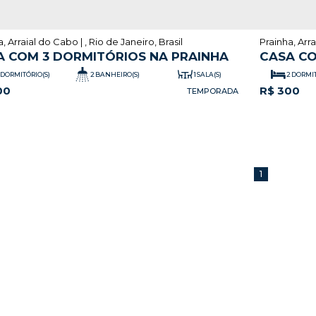
a
,
Arraial do Cabo
,
Rio de Janeiro
,
Brasil
Prainha
,
Arr
A COM 3 DORMITÓRIOS NA PRAINHA
CASA CO
ARRAIA
2
1
2
DORMITÓRIO(S)
BANHEIRO(S)
SALA(S)
DORMIT
00
R$
300
.00
2
45
m
VAGA(S)
1