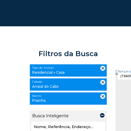
Filtros da Busca
Tipo de Imóvel:
Residencial » Casa
(T6601
Cidade:
Arraial do Cabo
Bairro:
Prainha
Busca Inteligente