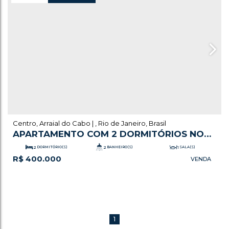
Centro
,
Arraial do Cabo
,
Rio de Janeiro
,
Brasil
APARTAMENTO COM 2 DORMITÓRIOS NO
CENTRO
2
DORMITÓRIO(S)
2
BANHEIRO(S)
1
SALA(S)
R$
400.000
.00
1
SUÍTE(S)
132
m²
TOTAL:
1
VAGA(S)
1