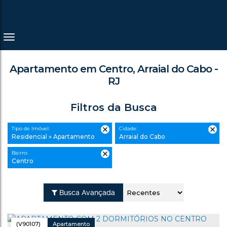
Apartamento em Centro, Arraial do Cabo -
RJ
Filtros da Busca
Tipo de Imóvel:
Cidade:
Residencial » Apartamento
Arraial do Cabo
Bairro:
Centro
Busca Avançada
(V90107)
Apartamento