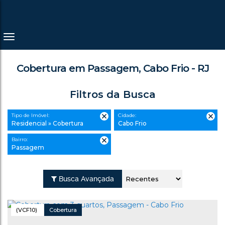
Cobertura em Passagem, Cabo Frio - RJ
Filtros da Busca
Tipo de Imóvel:
Cidade:
Residencial » Cobertura
Cabo Frio
Bairro:
Passagem
Busca Avançada
(VCF10)
Cobertura