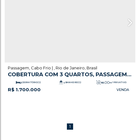
Passagem
,
Cabo Frio
,
Rio de Janeiro
,
Brasil
COBERTURA COM 3 QUARTOS, PASSAGEM -
CABO FRIO
.00
3
DORMITÓRIO(S)
4
BANHEIRO(S)
165
m²
PRIVATIVO:
R$
1.700.000
2
SALA(S)
2
SUÍTE(S)
2
VAGA(S)
.00
165
m²
ÚTIL:
1