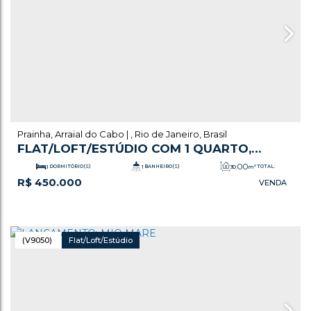
Prainha
,
Arraial do Cabo
,
Rio de Janeiro
,
Brasil
FLAT/LOFT/ESTÚDIO COM 1 QUARTO,
PRAINHA - ARRAIAL DO CABO
.00
1
DORMITÓRIO(S)
1
BANHEIRO(S)
30
m²
TOTAL:
R$
450.000
.00
30
m²
ÚTIL:
(V9050)
Flat/Loft/Estúdio