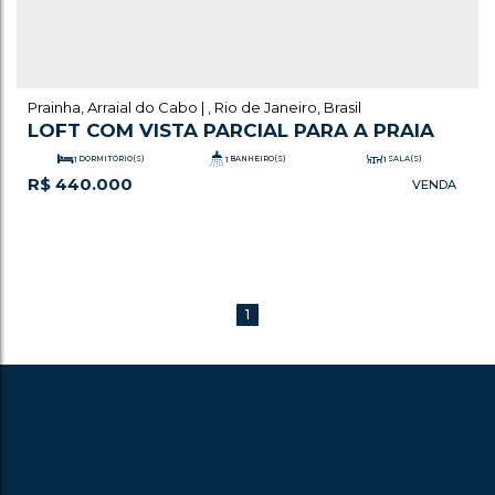
Prainha
,
Arraial do Cabo
,
Rio de Janeiro
,
Brasil
LOFT COM VISTA PARCIAL PARA A PRAIA
1
DORMITÓRIO(S)
1
BANHEIRO(S)
1
SALA(S)
R$
440.000
.00
.00
46
m²
TOTAL:
31
m²
ÚTIL:
1