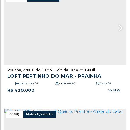
Prainha
,
Arraial do Cabo
,
Rio de Janeiro
,
Brasil
LOFT PERTINHO DO MAR - PRAINHA
1
DORMITÓRIO(S)
1
BANHEIRO(S)
1
SALA(S)
R$
420.000
.29
51
m²
ÚTIL:
(V781)
Flat/Loft/Estúdio