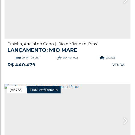
Prainha
,
Arraial do Cabo
,
Rio de Janeiro
,
Brasil
LANÇAMENTO: MIO MARE
1
DORMITÓRIO(S)
1
BANHEIRO(S)
1
VAGA(S)
R$
440.479
.56
.55
30
~ 37
m²
ÚTIL:
(V8765)
Flat/Loft/Estúdio