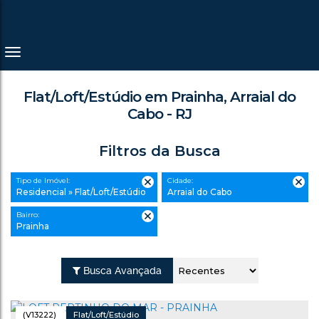
Flat/Loft/Estúdio em Prainha, Arraial do
Cabo - RJ
Filtros da Busca
Tipo de Imóvel:
Cidade:
Residencial » Flat/Loft/Estúdio
Arraial do Cabo
Bairro:
Prainha
Busca Avançada
(V13222)
Flat/Loft/Estúdio