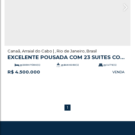
Canaã
,
Arraial do Cabo
,
Rio de Janeiro
,
Brasil
EXCELENTE POUSADA COM 23 SUITES COM
PISCINA E A POUCOS METROS DA PRAIA
23
DORMITÓRIO(S)
23
BANHEIRO(S)
23
SUÍTE(S)
R$
4.500.000
GRANDE E COMÉRCIOS
.57
.00
.40
15
VAGA(S)
873
~ 874
m²
ÚTIL:
722
m²
TERRENO:
1