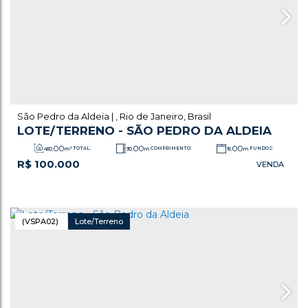
São Pedro da Aldeia
,
Rio de Janeiro
,
Brasil
LOTE/TERRENO - SÃO PEDRO DA ALDEIA
.00
.00
.00
450
m²
TOTAL:
30
m
COMPRIMENTO:
15
m
FUNDOS:
R$
100.000
.00
15
m
FRENTE:
(VSPA02)
Lote/Terreno