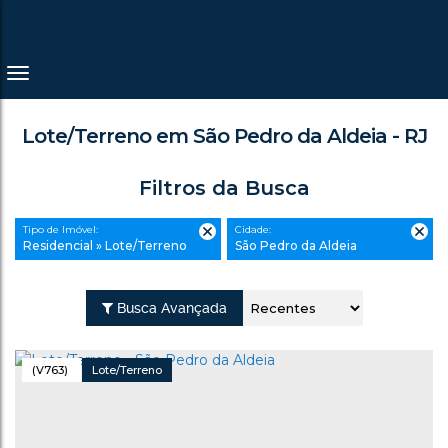
Lote/Terreno em São Pedro da Aldeia - RJ
Filtros da Busca
Tipo de Imóvel:
Cidade:
Residencial » Lote/Terreno
São Pedro da Aldeia
Busca Avançada
(V763)
Lote/Terreno