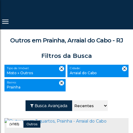
Outros em Prainha, Arraial do Cabo - RJ
Filtros da Busca
Tipo de Imóvel:
Cidade:
Misto » Outros
Arraial do Cabo
Bairro:
Prainha
Busca Avançada
(V183)
Outros