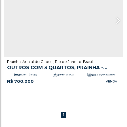
Prainha
,
Arraial do Cabo
,
Rio de Janeiro
,
Brasil
OUTROS COM 3 QUARTOS, PRAINHA -
ARRAIAL DO CABO
.00
3
DORMITÓRIO(S)
2
BANHEIRO(S)
120
m²
PRIVATIVO:
R$
700.000
.00
1
SALA(S)
1
SUÍTE(S)
120
m²
ÚTIL:
1