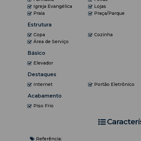
Suite1 - cama de casal, tv smart e ventilador de te
Igreja Evangélica
Lojas
Quarto2 - cama de casal, tv smart e ventilador de 
Praia
Praça/Parque
Quarto3 - cama de casal com ventilador de teto com 
Estrutura
Sala - sofa-cama com 2 lugares com ventilador de 
Copa
Cozinha
Obs.: É Necessário trazer roupa de cama e banho.
Área de Serviço
Básico
Elevador
Destaques
Internet
Portão Eletrônico
Acabamento
Piso Frio
Caracterí
Referência: