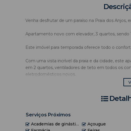
Descriç
Venha desfrutar de um paraíso na Praia dos Anjos, e
Apartamento novo com elevador, 3 quartos, sendo 1 
Este imóvel para temporada oferece todo o confort
Com uma vista incrível da praia e da cidade, este ap
em 2 quartos, ventiladores de teto em todos os 
eletrodomésticos novos.
V
Não perca a chance de aproveitar tudo que Arraial 
reserva agora mesmo.
Detal
Contate-nos para mais informações e agende sua vis
Serviços Próximos
Academias de ginástica
Açougue
COMPOSIÇÃO
Farmácia
Feiras