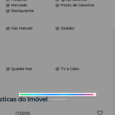
to com controle
Mercado
Posto de Gasolina
teto com controle
Restaurante
controle e 2 colchões auxiliares de solteiro
teto com controle e tv smart
Gás Natural
Zelador
Quadra Mar
TV a Cabo
sticas do Imóvel
Carregando...
(T2203)