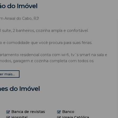
ão do Imóvel
m Arraial do Cabo, RJ!
suíte, 2 banheiros, cozinha ampla e confortável.
o e comodidade que você procura para suas férias.
artamento residencial conta com wi-fi, tv´s smart na sala e
comodos, garagem e cozinha completa com todos os
er mais...
do Cabo tem a oferecer! Consulte os valores e garanta sua
hes do Imóvel
ita. Seu paraíso está esperando por você!
Banca de revistas
Banco
Hospital
Igreja Católica