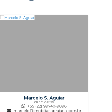
Marcelo S. Aguiar
CRECI
041199
+55 (22) 99740-9096
marcelo@imobiliariapraiana.com.br