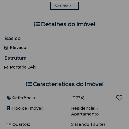
- Prédio com elevador social
Ver mais...
- Portaria 24h
**** Necessário trazer roupa de cama, mesa e banho***
Detalhes do Imóvel
- Limite de hóspedes: 08 pessoas
> Suíte: 01 cama de casal + ar condicionado + ventilador de
Básico
teto
Elevador
> Quarto social: 01 beliche + 01 cama de solteiro + 03
colchões de cama de solteiro + ar condicionado + ventilador
Estrutura
de chão.
Portaria 24h
Características do Imóvel
Referência:
(T734)
Tipo de Imóvel:
Residencial
»
Apartamento
Quartos:
2 (sendo 1 suíte)