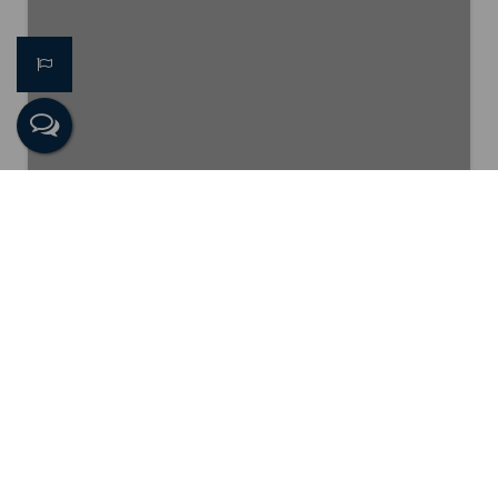
Washington Medeiros
CRECI
073092
+55 (22) 98804-2271
washington@imobiliariapraiana.com.br
Unidade Praia Grande