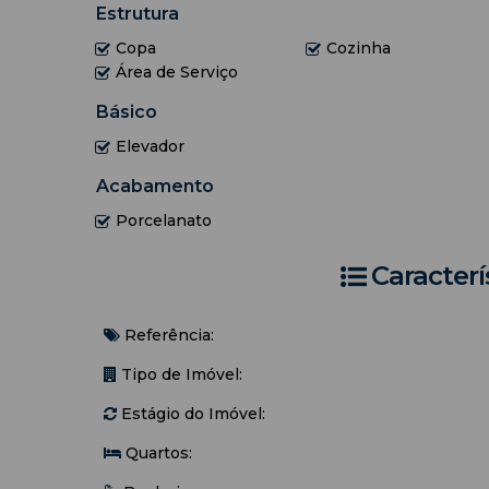
Estrutura
📲 Não perca tempo, entre em contato e garanta seu 
👉
Sonhos se tornam realidade aqui!
Copa
Cozinha
Área de Serviço
******Necessário trazer roupa de cama, mesa e b
Básico
pessoais*******
Elevador
Acabamento
- Limite de hóspedes: 06 pessoas
Porcelanato
Acomodações:
> Suíte: 01 cama de casal / ar condicionado
Caracterí
> Quarto: 01 cama de casal, 01 bi-cama e venti
Referência:
Tipo de Imóvel:
Estágio do Imóvel:
Quartos: