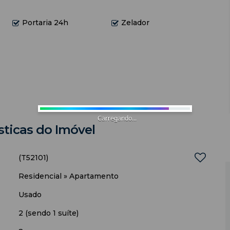
lugar no paraíso. 🏝️
Portaria 24h
Zelador
anho e travesseiros, pois são utensílios
Carregando...
sticas do Imóvel
lador de mesa
(T52101)
Residencial
»
Apartamento
Usado
2 (sendo 1 suíte)