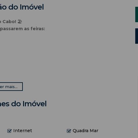
ão do Imóvel
o Cabo!
🏖️
passarem as feiras:
er mais...
segurança
hes do Imóvel
 (quadra mar!)
ais cobiçados do Brasil, este apartamento oferece tudo o
eis com quem você ama.
Internet
Quadra Mar
turo lar!