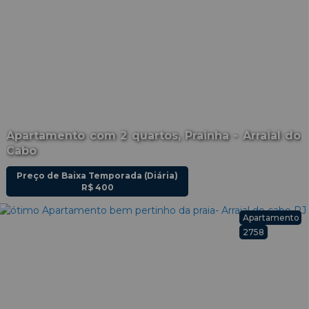
Apartamento com 2 quartos, Prainha - Arraial do
Cabo
Preço de Baixa Temporada (Diária)
R$
400
Apartamento
2758