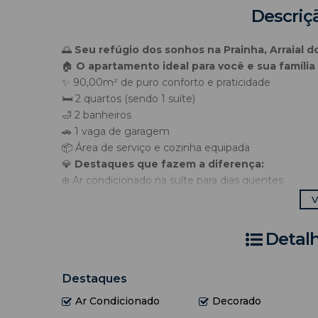
Descriç
🌅
Seu refúgio dos sonhos na Prainha, Arraial d
🏠
O apartamento ideal para você e sua família 
✨ 90,00m² de puro conforto e praticidade
🛏️ 2 quartos (sendo 1 suíte)
🛁 2 banheiros
🚗 1 vaga de garagem
📦 Área de serviço e cozinha equipada
💎
Destaques que fazem a diferença:
❄️ Ar condicionado na suíte para dias quentes
📶 Internet de qualidade
V
🎢 Elevador e portaria 24h para mais praticidade e 
🌬️ Piso em porcelanato e ambiente fresco
Detal
🌊 Localização privilegiada: a poucos passos da praia
🌍
Por que escolher esse imóvel?
Localizado em
Destaques
Arraial do Cabo
, um dos destinos m
que você precisa para viver momentos inesquecív
Ar Condicionado
Decorado
📅
Agende já sua visita e venha conhecer seu fu