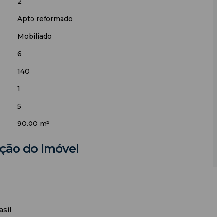
2
Apto reformado
Mobiliado
6
140
1
5
90.00 m²
ação do Imóvel
asil