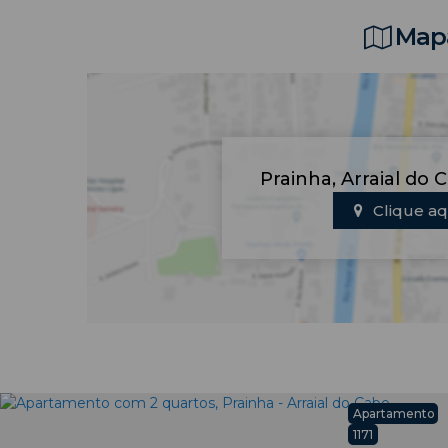
Mapa
Prainha
,
Arraial do 
Clique aq
Apartamento
1171