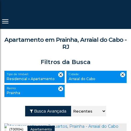
Apartamento em Prainha, Arraial do Cabo -
RJ
Filtros da Busca
Tipo de Imóvel:
Cidade:
Residencial » Apartamento
Arraial do Cabo
Bairro:
Prainha
Busca Avançada
(T00104)
Apartamento