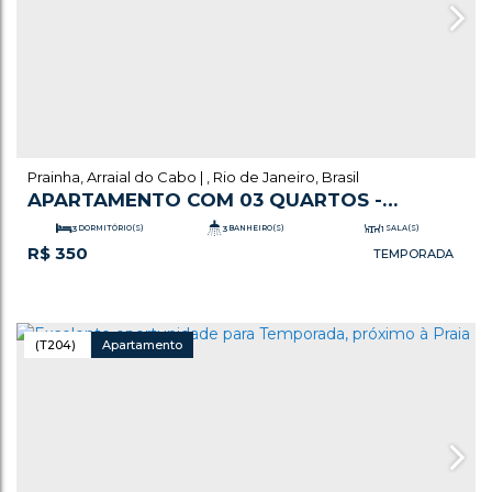
Prainha
,
Arraial do Cabo
,
Rio de Janeiro
,
Brasil
APARTAMENTO COM 03 QUARTOS -
PRAINHA, ARRAIAL DO CABO
3
DORMITÓRIO(S)
3
BANHEIRO(S)
1
SALA(S)
R$
350
1
SUÍTE(S)
1
VAGA(S)
(T204)
Apartamento