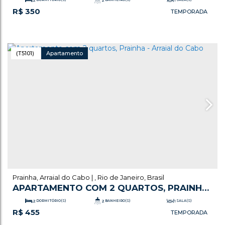
R$
350
.00
1
SUÍTE(S)
1
VAGA(S)
75
m²
ÚTIL:
(T5101)
Apartamento
Prainha
,
Arraial do Cabo
,
Rio de Janeiro
,
Brasil
APARTAMENTO COM 2 QUARTOS, PRAINHA
- ARRAIAL DO CABO
2
DORMITÓRIO(S)
2
BANHEIRO(S)
1
SALA(S)
R$
455
1
VAGA(S)