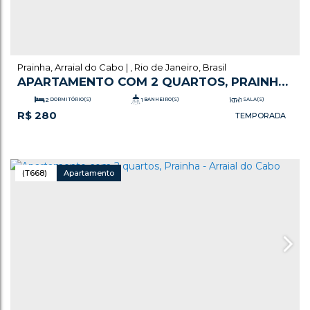
Prainha
,
Arraial do Cabo
,
Rio de Janeiro
,
Brasil
APARTAMENTO COM 2 QUARTOS, PRAINHA
- ARRAIAL DO CABO
2
DORMITÓRIO(S)
1
BANHEIRO(S)
1
SALA(S)
R$
280
.00
55
m²
TOTAL:
1
VAGA(S)
50m
DISTÂNCIA DO MAR
.00
55
m²
ÚTIL:
(T668)
Apartamento