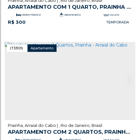
Prainha
,
Arraial do Cabo
,
Rio de Janeiro
,
Brasil
APARTAMENTO COM 1 QUARTO, PRAINHA -
ARRAIAL DO CABO
1
DORMITÓRIO(S)
1
BANHEIRO(S)
1
SALA(S)
R$
300
1
VAGA(S)
(T33101)
Apartamento
Prainha
,
Arraial do Cabo
,
Rio de Janeiro
,
Brasil
APARTAMENTO COM 2 QUARTOS, PRAINHA
- ARRAIAL DO CABO
2
DORMITÓRIO(S)
2
BANHEIRO(S)
1
SALA(S)