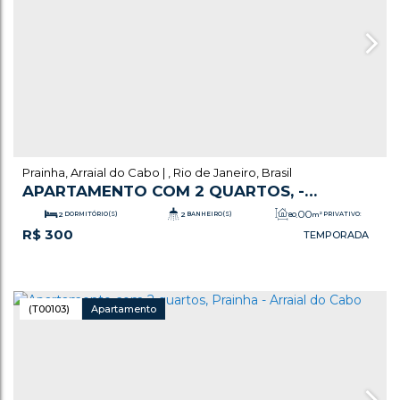
Prainha
,
Arraial do Cabo
,
Rio de Janeiro
,
Brasil
APARTAMENTO COM 2 QUARTOS, -
ARRAIAL DO CABO
.00
2
DORMITÓRIO(S)
2
BANHEIRO(S)
80
m²
PRIVATIVO:
R$
300
1
SALA(S)
1
SUÍTE(S)
1
VAGA(S)
(T00103)
Apartamento