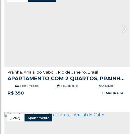
Prainha
,
Arraial do Cabo
,
Rio de Janeiro
,
Brasil
APARTAMENTO COM 2 QUARTOS, PRAINHA
- ARRAIAL DO CABO
2
DORMITÓRIO(S)
2
BANHEIRO(S)
1
SALA(S)
R$
350
1
SUÍTE(S)
1
VAGA(S)
(T202)
Apartamento