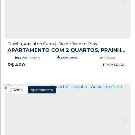
Prainha
,
Arraial do Cabo
,
Rio de Janeiro
,
Brasil
APARTAMENTO COM 2 QUARTOS, PRAINHA
- ARRAIAL DO CABO
2
DORMITÓRIO(S)
2
BANHEIRO(S)
1
SALA(S)
R$
400
.00
.00
90
m²
TOTAL:
2
VAGA(S)
90
m²
ÚTIL:
(T32102)
Apartamento