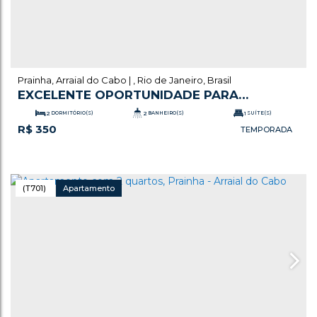
Prainha
,
Arraial do Cabo
,
Rio de Janeiro
,
Brasil
EXCELENTE OPORTUNIDADE PARA
TEMPORADA, PRÓXIMO À PRAIA
2
DORMITÓRIO(S)
2
BANHEIRO(S)
1
SUÍTE(S)
R$
350
1
VAGA(S)
(T701)
Apartamento