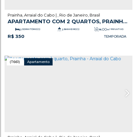
Prainha
,
Arraial do Cabo
,
Rio de Janeiro
,
Brasil
APARTAMENTO COM 2 QUARTOS, PRAINHA
- ARRAIAL DO CABO
.00
2
DORMITÓRIO(S)
2
BANHEIRO(S)
96
m²
PRIVATIVO:
R$
350
1
SALA(S)
1
SUÍTE(S)
1
VAGA(S)
.00
96
m²
ÚTIL:
(T661)
Apartamento