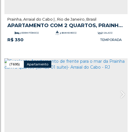
Prainha
,
Arraial do Cabo
,
Rio de Janeiro
,
Brasil
APARTAMENTO COM 2 QUARTOS, PRAINHA
- ARRAIAL DO CABO
2
DORMITÓRIO(S)
2
BANHEIRO(S)
1
SALA(S)
R$
350
.00
1
SUÍTE(S)
1
VAGA(S)
80
m²
ÚTIL:
(T695)
Apartamento