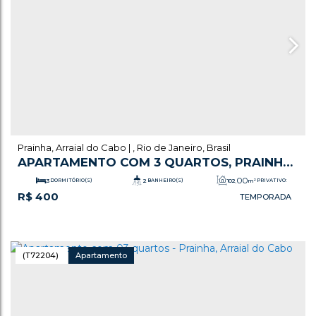
Prainha
,
Arraial do Cabo
,
Rio de Janeiro
,
Brasil
APARTAMENTO COM 3 QUARTOS, PRAINHA
- ARRAIAL DO CABO
.00
3
DORMITÓRIO(S)
2
BANHEIRO(S)
102
m²
PRIVATIVO:
R$
400
1
SALA(S)
1
SUÍTE(S)
1
VAGA(S)
.00
102
m²
ÚTIL:
(T72204)
Apartamento