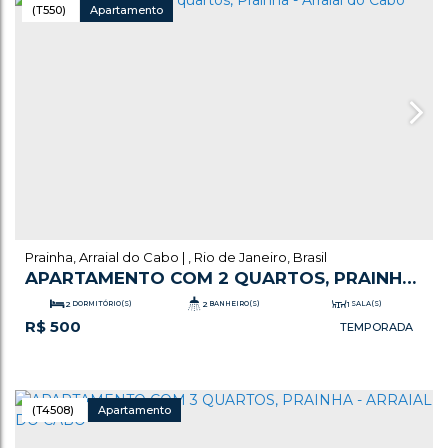
(T550)
Apartamento
Prainha
,
Arraial do Cabo
,
Rio de Janeiro
,
Brasil
APARTAMENTO COM 2 QUARTOS, PRAINHA
- ARRAIAL DO CABO
2
DORMITÓRIO(S)
2
BANHEIRO(S)
1
SALA(S)
R$
500
1
SUÍTE(S)
1
VAGA(S)
(T4508)
Apartamento