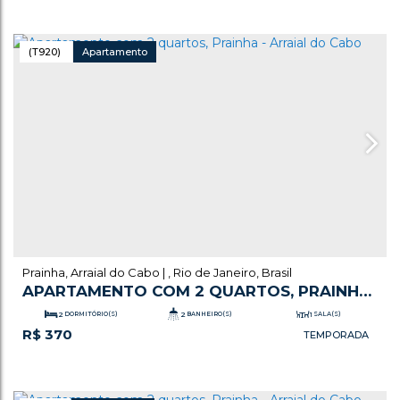
(T920)
Apartamento
Prainha
,
Arraial do Cabo
,
Rio de Janeiro
,
Brasil
APARTAMENTO COM 2 QUARTOS, PRAINHA
- ARRAIAL DO CABO
2
DORMITÓRIO(S)
2
BANHEIRO(S)
1
SALA(S)
R$
370
1
SUÍTE(S)
1
VAGA(S)