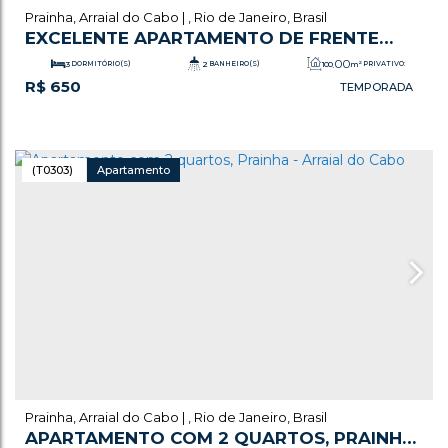
Prainha
,
Arraial do Cabo
,
Rio de Janeiro
,
Brasil
EXCELENTE APARTAMENTO DE FRENTE
PARA O MAR DA PRAINHA COM 3 QUARTOS
.00
3
DORMITÓRIO(S)
2
BANHEIRO(S)
100
m²
PRIVATIVO:
R$
650
(SENDO 01 SUÍTE)- ARRAIAL DO CABO - RJ
1
SALA(S)
1
SUÍTE(S)
2
VAGA(S)
.00
100
m²
ÚTIL:
(T0303)
Apartamento
Prainha
,
Arraial do Cabo
,
Rio de Janeiro
,
Brasil
APARTAMENTO COM 2 QUARTOS, PRAINHA