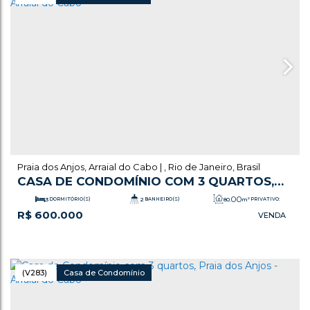
Praia dos Anjos
,
Arraial do Cabo
,
Rio de Janeiro
,
Brasil
CASA DE CONDOMÍNIO COM 3 QUARTOS,
PRAIA DOS ANJOS - ARRAIAL DO CABO
.00
3
DORMITÓRIO(S)
2
BANHEIRO(S)
80
m²
PRIVATIVO:
R$
600.000
.00
1
SALA(S)
1
VAGA(S)
110
m²
ÚTIL:
(V283)
Casa de Condomínio