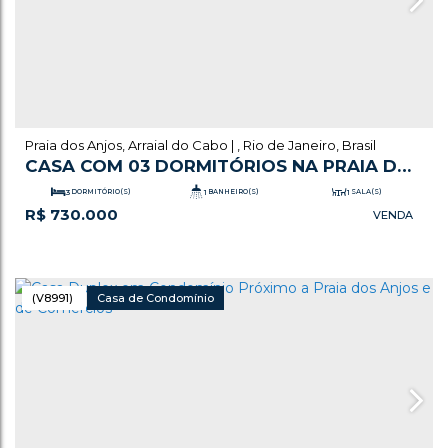
Praia dos Anjos
,
Arraial do Cabo
,
Rio de Janeiro
,
Brasil
CASA COM 03 DORMITÓRIOS NA PRAIA DOS
ANJOS
3
DORMITÓRIO(S)
1
BANHEIRO(S)
1
SALA(S)
R$
730.000
.00
.00
2
VAGA(S)
114
m²
ÚTIL:
161
m²
TERRENO:
(V8991)
Casa de Condomínio