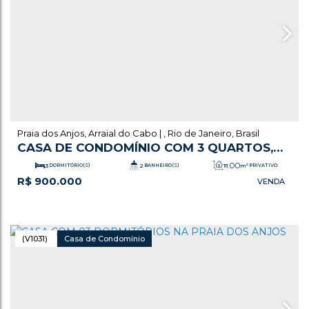
Praia dos Anjos
,
Arraial do Cabo
,
Rio de Janeiro
,
Brasil
CASA DE CONDOMÍNIO COM 3 QUARTOS,
PRAIA DOS ANJOS - ARRAIAL DO CABO
.00
3
DORMITÓRIO(S)
2
BANHEIRO(S)
111
m²
PRIVATIVO:
R$
900.000
.00
2
SALA(S)
1
SUÍTE(S)
111
m²
TOTAL:
1
VAGA(S)
(V1031)
Casa de Condomínio