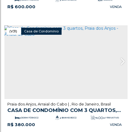
R$
600.000
.00
1
VAGA(S)
139
m²
ÚTIL:
(V31)
Casa de Condomínio
Praia dos Anjos
,
Arraial do Cabo
,
Rio de Janeiro
,
Brasil
CASA DE CONDOMÍNIO COM 3 QUARTOS,
PRAIA DOS ANJOS - ARRAIAL DO CABO
.00
3
DORMITÓRIO(S)
2
BANHEIRO(S)
70
m²
PRIVATIVO:
R$
380.000
1
SALA(S)