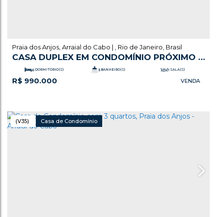
Praia dos Anjos
,
Arraial do Cabo
,
Rio de Janeiro
,
Brasil
CASA DUPLEX EM CONDOMÍNIO PRÓXIMO A
PRAIA DOS ANJOS E DE COMERCIOS
6
DORMITÓRIO(S)
3
BANHEIRO(S)
1
SALA(S)
R$
990.000
.49
1
SUÍTE(S)
228
m²
TOTAL:
2
VAGA(S)
.00
.49
.00
228
~ 228
m²
ÚTIL:
332
m²
TERRENO:
(V35)
Casa de Condomínio