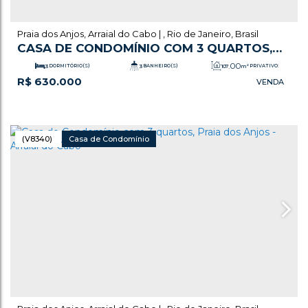
Praia dos Anjos
,
Arraial do Cabo
,
Rio de Janeiro
,
Brasil
CASA DE CONDOMÍNIO COM 3 QUARTOS,
PRAIA DOS ANJOS - ARRAIAL DO CABO
.00
3
DORMITÓRIO(S)
3
BANHEIRO(S)
107
m²
PRIVATIVO:
R$
630.000
1
SALA(S)
3
SUÍTE(S)
1
VAGA(S)
.00
107
m²
ÚTIL:
(V8340)
Casa de Condomínio