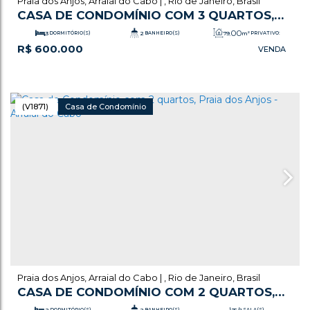
Praia dos Anjos
,
Arraial do Cabo
,
Rio de Janeiro
,
Brasil
CASA DE CONDOMÍNIO COM 3 QUARTOS,
PRAIA DOS ANJOS - ARRAIAL DO CABO
.00
3
DORMITÓRIO(S)
2
BANHEIRO(S)
79
m²
PRIVATIVO:
R$
600.000
.00
1
SALA(S)
139
m²
TOTAL:
1
VAGA(S)
(V1871)
Casa de Condomínio
Praia dos Anjos
,
Arraial do Cabo
,
Rio de Janeiro
,
Brasil
CASA DE CONDOMÍNIO COM 2 QUARTOS,
PRAIA DOS ANJOS - ARRAIAL DO CABO
2
DORMITÓRIO(S)
2
BANHEIRO(S)
1
SALA(S)