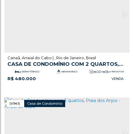
Canaã
,
Arraial do Cabo
,
Rio de Janeiro
,
Brasil
CASA DE CONDOMÍNIO COM 2 QUARTOS,
CANAÃ - ARRAIAL DO CABO
.00
.51
2
DORMITÓRIO(S)
1
BANHEIRO(S)
59
~ 59
m²
PRIVATIVO:
R$
480.000
.76
1
SALA(S)
1
VAGA(S)
87
m²
ÚTIL:
(V941)
Casa de Condomínio