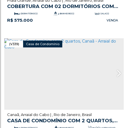
Praia Grande
,
Arraial do Cabo
,
Rio de Janeiro
,
Brasil
COBERTURA COM 02 DORMITÓRIOS COM
VISTA PRO MAR
2
DORMITÓRIO(S)
2
BANHEIRO(S)
1
SALA(S)
R$
575.000
.00
136
m²
TOTAL:
2
VAGA(S)
(V339)
Casa de Condomínio
Canaã
,
Arraial do Cabo
,
Rio de Janeiro
,
Brasil
CASA DE CONDOMÍNIO COM 2 QUARTOS,
CANAÃ - ARRAIAL DO CABO
.00
2
DORMITÓRIO(S)
1
BANHEIRO(S)
87
m²
PRIVATIVO: