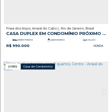
Praia dos Anjos
,
Arraial do Cabo
,
Rio de Janeiro
,
Brasil
CASA DUPLEX EM CONDOMÍNIO PRÓXIMO A
PRAIA DOS ANJOS E DE COMERCIOS
6
DORMITÓRIO(S)
3
BANHEIRO(S)
1
SALA(S)
R$
990.000
.49
1
SUÍTE(S)
228
m²
TOTAL:
2
VAGA(S)
.00
.49
.00
228
~ 228
m²
ÚTIL:
332
m²
TERRENO:
(V080)
Casa de Condomínio