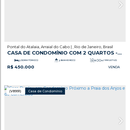
Pontal do Atalaia
,
Arraial do Cabo
,
Rio de Janeiro
,
Brasil
CASA DE CONDOMÍNIO COM 2 QUARTOS -
ARRAIAL DO CABO
.00
2
DORMITÓRIO(S)
2
BANHEIRO(S)
51
m²
PRIVATIVO:
R$
450.000
1
SALA(S)
1
SUÍTE(S)
1
VAGA(S)
.00
51
m²
ÚTIL:
(V8991)
Casa de Condomínio