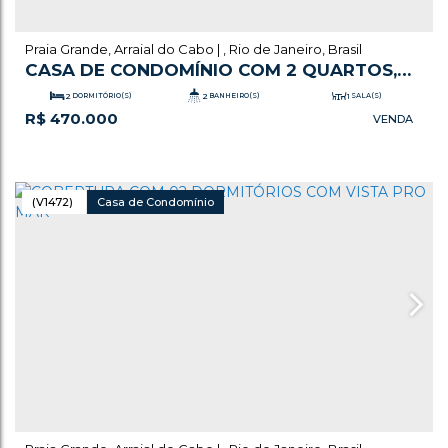
Praia Grande
,
Arraial do Cabo
,
Rio de Janeiro
,
Brasil
CASA DE CONDOMÍNIO COM 2 QUARTOS,
PRAIA GRANDE - ARRAIAL DO CABO
2
DORMITÓRIO(S)
2
BANHEIRO(S)
1
SALA(S)
R$
470.000
.00
1
SUÍTE(S)
2
VAGA(S)
64
m²
ÚTIL:
(V1472)
Casa de Condomínio