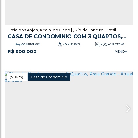
Praia dos Anjos
,
Arraial do Cabo
,
Rio de Janeiro
,
Brasil
CASA DE CONDOMÍNIO COM 3 QUARTOS,
PRAIA DOS ANJOS - ARRAIAL DO CABO
.00
3
DORMITÓRIO(S)
2
BANHEIRO(S)
111
m²
PRIVATIVO:
R$
900.000
.00
2
SALA(S)
1
SUÍTE(S)
111
m²
TOTAL:
1
VAGA(S)
(V0677)
Casa de Condomínio