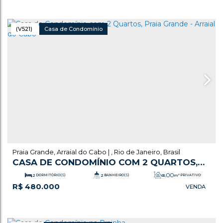
(V521)
Casa de Condomínio
Praia Grande
,
Arraial do Cabo
,
Rio de Janeiro
,
Brasil
CASA DE CONDOMÍNIO COM 2 QUARTOS,
PRAIA GRANDE - ARRAIAL DO CABO
.00
2
DORMITÓRIO(S)
2
BANHEIRO(S)
65
m²
PRIVATIVO:
R$
480.000
1
SALA(S)
1
SUÍTE(S)
1
VAGA(S)