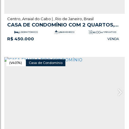
Centro
,
Arraial do Cabo
,
Rio de Janeiro
,
Brasil
CASA DE CONDOMÍNIO COM 2 QUARTOS,
CENTRO - ARRAIAL DO CABO
.00
2
DORMITÓRIO(S)
3
BANHEIRO(S)
80
m²
PRIVATIVO:
R$
450.000
1
SALA(S)
2
SUÍTE(S)
1
VAGA(S)
(V4074)
Casa de Condomínio