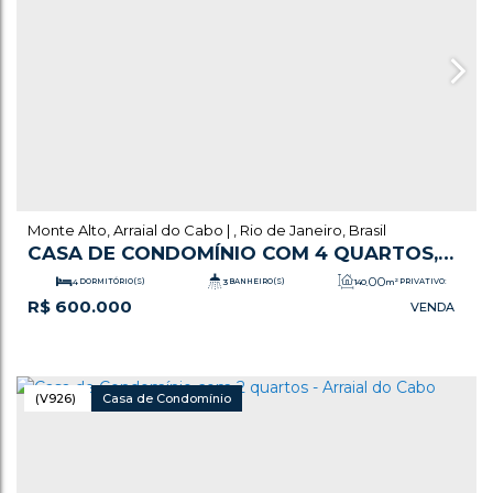
Monte Alto
,
Arraial do Cabo
,
Rio de Janeiro
,
Brasil
CASA DE CONDOMÍNIO COM 4 QUARTOS,
MONTE ALTO - ARRAIAL DO CABO
.00
4
DORMITÓRIO(S)
3
BANHEIRO(S)
140
m²
PRIVATIVO:
R$
600.000
1
SALA(S)
1
SUÍTE(S)
2
VAGA(S)
(V926)
Casa de Condomínio