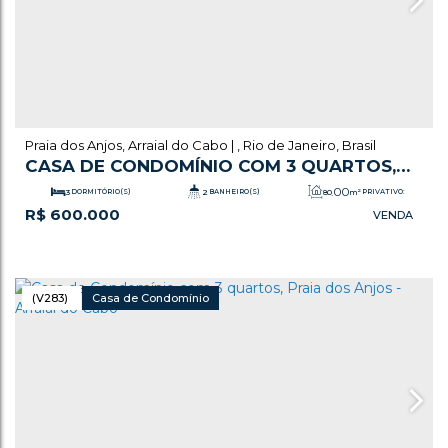
Praia dos Anjos
,
Arraial do Cabo
,
Rio de Janeiro
,
Brasil
CASA DE CONDOMÍNIO COM 3 QUARTOS,
PRAIA DOS ANJOS - ARRAIAL DO CABO
.00
3
DORMITÓRIO(S)
2
BANHEIRO(S)
80
m²
PRIVATIVO:
R$
600.000
.00
1
SALA(S)
1
VAGA(S)
110
m²
ÚTIL:
(V283)
Casa de Condomínio