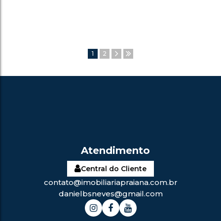
6
VAGA(S)
1
2
Central do Cliente
contato@imobiliariapraiana.com.br
danielbsneves@gmail.com