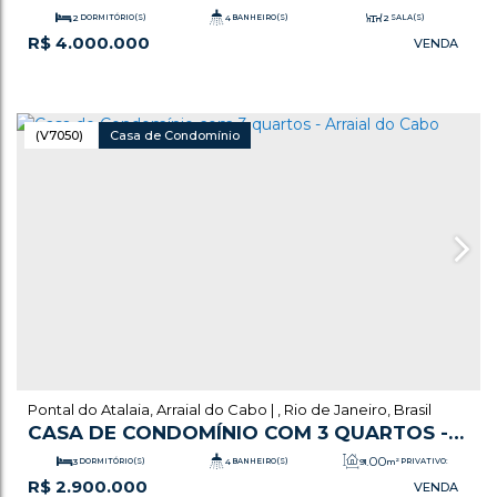
ARRAIAL DO CABO
2
DORMITÓRIO(S)
4
BANHEIRO(S)
2
SALA(S)
R$
4.000.000
.00
2
SUÍTE(S)
2000
m²
TOTAL:
2
VAGA(S)
(V7050)
Casa de Condomínio
Pontal do Atalaia
,
Arraial do Cabo
,
Rio de Janeiro
,
Brasil
CASA DE CONDOMÍNIO COM 3 QUARTOS -
ARRAIAL DO CABO
.00
3
DORMITÓRIO(S)
4
BANHEIRO(S)
91
m²
PRIVATIVO:
R$
2.900.000
.00
2
SALA(S)
3
SUÍTE(S)
3600
m²
TOTAL: