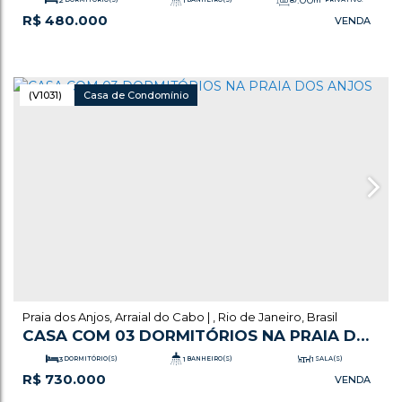
R$
480.000
.00
1
SALA(S)
1
VAGA(S)
59
m²
ÚTIL:
(V1031)
Casa de Condomínio
Praia dos Anjos
,
Arraial do Cabo
,
Rio de Janeiro
,
Brasil
CASA COM 03 DORMITÓRIOS NA PRAIA DOS
ANJOS
3
DORMITÓRIO(S)
1
BANHEIRO(S)
1
SALA(S)
R$
730.000
.00
.00
2
VAGA(S)
114
m²
ÚTIL:
161
m²
TERRENO: