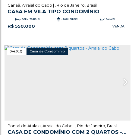
Canaã
,
Arraial do Cabo
,
Rio de Janeiro
,
Brasil
CASA EM VILA TIPO CONDOMÍNIO
2
DORMITÓRIO(S)
2
BANHEIRO(S)
1
SALA(S)
R$
550.000
.65
79
m²
TOTAL:
1
VAGA(S)
(V4303)
Casa de Condomínio
Pontal do Atalaia
,
Arraial do Cabo
,
Rio de Janeiro
,
Brasil
CASA DE CONDOMÍNIO COM 2 QUARTOS -