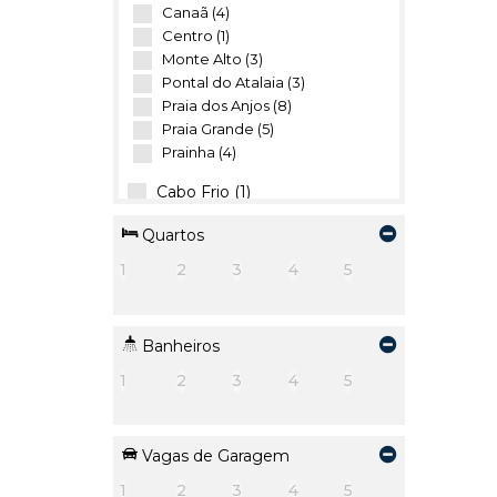
Canaã (4)
Centro (1)
Monte Alto (3)
Pontal do Atalaia (3)
Praia dos Anjos (8)
Praia Grande (5)
Prainha (4)
Cabo Frio (1)
Foguete (1)
Quartos
1
2
3
4
5
Banheiros
1
2
3
4
5
Vagas de Garagem
1
2
3
4
5