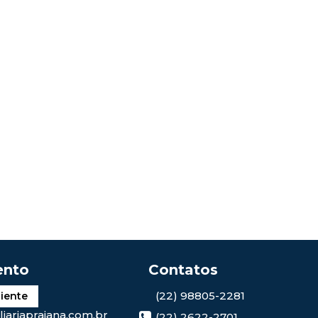
(22) 98805-2281
liente
iariapraiana.com.br
(22) 2622-2701