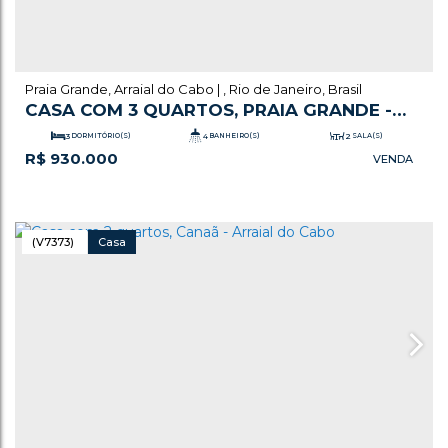
Praia Grande
,
Arraial do Cabo
,
Rio de Janeiro
,
Brasil
CASA COM 3 QUARTOS, PRAIA GRANDE -
ARRAIAL DO CABO
3
DORMITÓRIO(S)
4
BANHEIRO(S)
2
SALA(S)
R$
930.000
.00
1
SUÍTE(S)
215
m²
TOTAL:
2
VAGA(S)
(V7373)
Casa