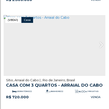
.00
1
SALA(S)
2
SUÍTE(S)
568
m²
TOTAL:
.00
3
VAGA(S)
354
m²
ÚTIL:
(V8041)
Casa
Sítio
,
Arraial do Cabo
,
Rio de Janeiro
,
Brasil
CASA COM 3 QUARTOS - ARRAIAL DO CABO
.00
3
DORMITÓRIO(S)
2
BANHEIRO(S)
150
m²
PRIVATIVO:
R$
720.000
.00
2
SALA(S)
1
VAGA(S)
80
m²
ÚTIL: