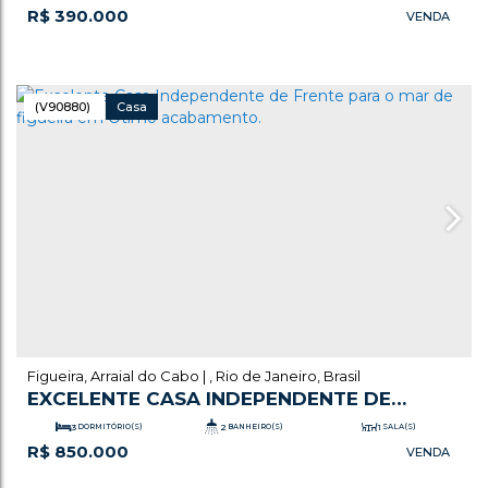
R$
390.000
1
SALA(S)
1
SUÍTE(S)
1
VAGA(S)
(V90880)
Casa
Figueira
,
Arraial do Cabo
,
Rio de Janeiro
,
Brasil
EXCELENTE CASA INDEPENDENTE DE
FRENTE PARA O MAR DE FIGUEIRA EM
3
DORMITÓRIO(S)
2
BANHEIRO(S)
1
SALA(S)
R$
850.000
ÓTIMO ACABAMENTO.
.63
.00
1
SUÍTE(S)
216
m²
ÚTIL:
450
m²
TERRENO: