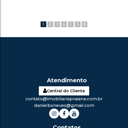
1
2
3
4
5
Central do Cliente
contato@imobiliariapraiana.com.br
danielbsneves@gmail.com