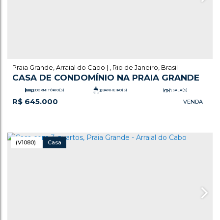
Praia Grande
,
Arraial do Cabo
,
Rio de Janeiro
,
Brasil
CASA DE CONDOMÍNIO NA PRAIA GRANDE
3
DORMITÓRIO(S)
3
BANHEIRO(S)
1
SALA(S)
R$
645.000
.00
.00
111
m²
TOTAL:
1
VAGA(S)
111
m²
ÚTIL:
(V1080)
Casa