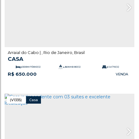
Arraial do Cabo
,
Rio de Janeiro
,
Brasil
CASA
3
DORMITÓRIO(S)
4
BANHEIRO(S)
3
SUÍTE(S)
R$
650.000
.00
.00
360
m²
TOTAL:
6
VAGA(S)
74
m²
ÚTIL:
(V1335)
Casa