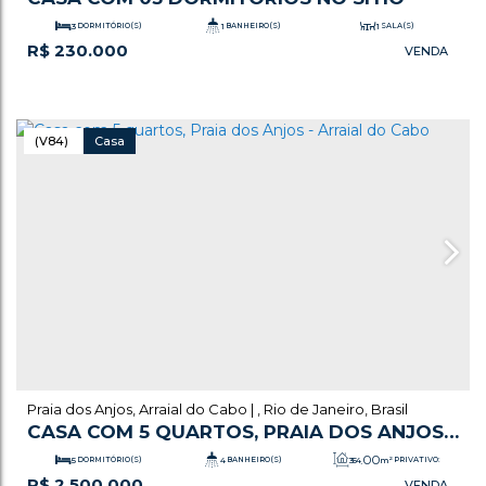
3
DORMITÓRIO(S)
1
BANHEIRO(S)
1
SALA(S)
R$
230.000
.00
.00
85
m²
TOTAL:
40
m²
ÚTIL:
(V84)
Casa
Praia dos Anjos
,
Arraial do Cabo
,
Rio de Janeiro
,
Brasil
CASA COM 5 QUARTOS, PRAIA DOS ANJOS -
ARRAIAL DO CABO
.00
5
DORMITÓRIO(S)
4
BANHEIRO(S)
354
m²
PRIVATIVO:
R$
2.500.000