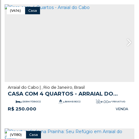
(V414)
Casa
Arraial do Cabo
,
Rio de Janeiro
,
Brasil
CASA COM 4 QUARTOS - ARRAIAL DO
CABO
.00
4
DORMITÓRIO(S)
4
BANHEIRO(S)
37
m²
PRIVATIVO:
R$
250.000
.00
1
SALA(S)
1
SUÍTE(S)
110
m²
TOTAL:
.00
37
m²
ÚTIL:
(V1180)
Casa