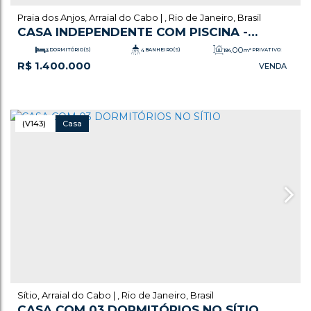
Praia dos Anjos
,
Arraial do Cabo
,
Rio de Janeiro
,
Brasil
CASA INDEPENDENTE COM PISCINA -
CHURRASQUEIRA E A 30 METROS DA PRAIA
.00
3
DORMITÓRIO(S)
4
BANHEIRO(S)
194
m²
PRIVATIVO:
R$
1.400.000
DOS ANJOS
.00
1
SALA(S)
1
SUÍTE(S)
194
m²
TOTAL:
.00
.00
6
VAGA(S)
194
m²
ÚTIL:
466
m²
TERRENO:
(V143)
Casa
Sítio
,
Arraial do Cabo
,
Rio de Janeiro
,
Brasil
CASA COM 03 DORMITÓRIOS NO SÍTIO