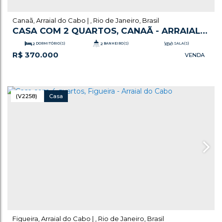
Canaã
,
Arraial do Cabo
,
Rio de Janeiro
,
Brasil
CASA COM 2 QUARTOS, CANAÃ - ARRAIAL
DO CABO
2
DORMITÓRIO(S)
2
BANHEIRO(S)
1
SALA(S)
R$
370.000
.94
119
m²
TOTAL:
2
VAGA(S)
(V2258)
Casa
Figueira
,
Arraial do Cabo
,
Rio de Janeiro
,
Brasil