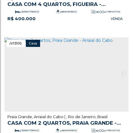
CASA COM 4 QUARTOS, FIGUEIRA -
ARRAIAL DO CABO
.00
4
DORMITÓRIO(S)
3
BANHEIRO(S)
125
m²
PRIVATIVO:
R$
400.000
.00
1
SALA(S)
2
SUÍTE(S)
290
m²
TOTAL:
.00
.00
4
VAGA(S)
29
m
COMPRIMENTO:
10
m
FUNDOS:
.00
10
m
FRENTE:
(V13101)
Casa
Praia Grande
,
Arraial do Cabo
,
Rio de Janeiro
,
Brasil
CASA COM 2 QUARTOS, PRAIA GRANDE -
ARRAIAL DO CABO
.00
2
DORMITÓRIO(S)
2
BANHEIRO(S)
90
m²
PRIVATIVO: