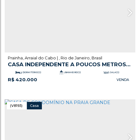
Prainha
,
Arraial do Cabo
,
Rio de Janeiro
,
Brasil
CASA INDEPENDENTE A POUCOS METROS
DA PRAINHA – ARRAIAL DO CABO/RJ
2
DORMITÓRIO(S)
1
BANHEIRO(S)
1
SALA(S)
R$
420.000
.00
.00
71
m²
ÚTIL:
291
m²
TERRENO:
(V8193)
Casa